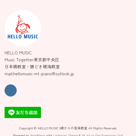
HELLO MUSIC
Music Together東京都中央区
日本橋教室・勝どき晴海教室
mail:hellomusic-mt-piano@outlook.jp
Copyright © HELLO MUSIC 0歳からの音楽教室 All Rights Reserved.
Powered by
WordPress
with
Lightning Theme
&
VK All in One Expansion Unit